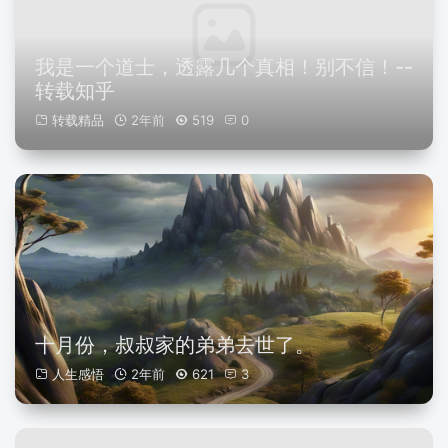
我是一个道士，透露几个真相！别不信！--
转载知乎
转载精品
2年前
519
0
十月份，叔叔家的弟弟去世了。
人生感悟
2年前
621
3