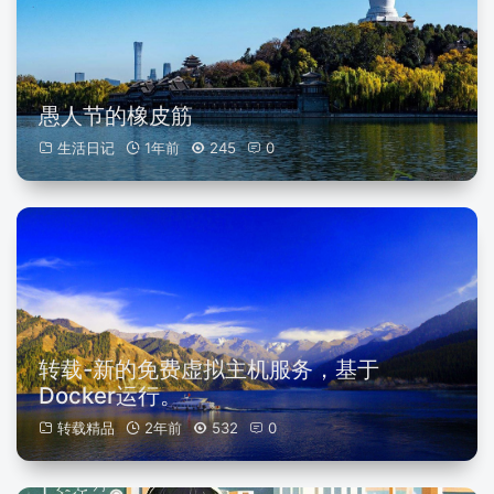
愚人节的橡皮筋
生活日记
1年前
245
0
转载-新的免费虚拟主机服务，基于
Docker运行。
转载精品
2年前
532
0