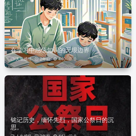
在学习中感悟知识的无垠边界
人生感悟
2年前
440
0
铭记历史，缅怀先烈，国家公祭日的沉
思。