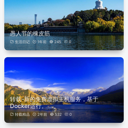
愚人节的橡皮筋
生活日记
1年前
245
0
转载-新的免费虚拟主机服务，基于
Docker运行。
转载精品
2年前
532
0