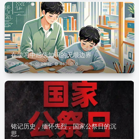
在学习中感悟知识的无垠边界
人生感悟
2年前
440
0
铭记历史，缅怀先烈，国家公祭日的沉
思。