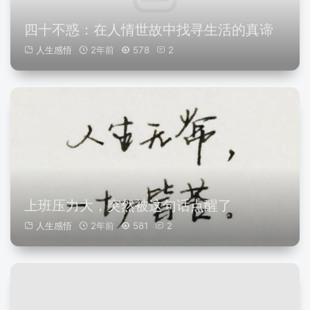
四十不惑：在人情世故中找寻生活的真谛
人生感悟
2年前
578
2
上班压力大，突然被这句话点醒了
人生感悟
2年前
581
2