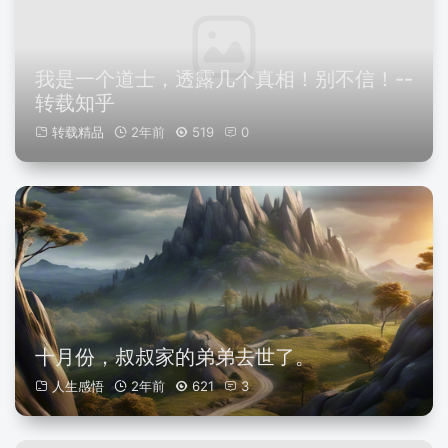
我是一个道士，透露几个真相！别不信！--
转载知乎
转载精品
2年前
519
0
十月份，叔叔家的弟弟去世了。
人生感悟
2年前
621
3