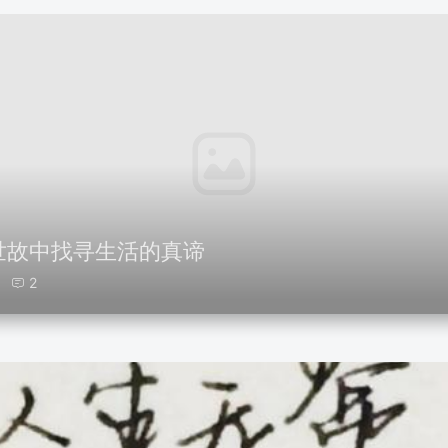
世故中找寻生活的真谛
8
2