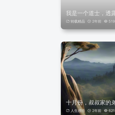
我是一个道士，透露
转载精品
2年前
519
十月份，叔叔家的
人生感悟
2年前
621