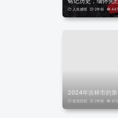
铭记历史，缅怀先
人生感悟
2年前
44
2024年吉林市的
生活日记
2年前
472