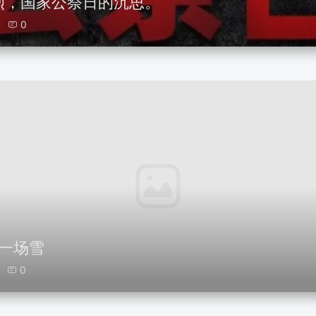
烈，国家公祭日的沉思。
7
0
第一场雪
0