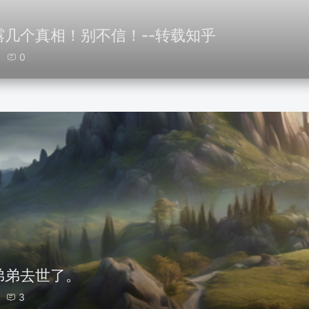
几个真相！别不信！--转载知乎
0
弟弟去世了。
3