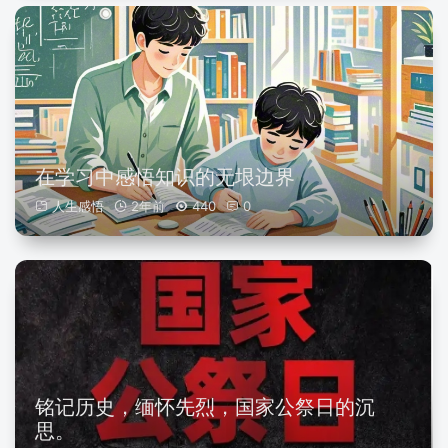
在学习中感悟知识的无垠边界
人生感悟
2年前
440
0
铭记历史，缅怀先烈，国家公祭日的沉
思。