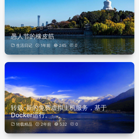
愚人节的橡皮筋
生活日记
1年前
245
0
转载-新的免费虚拟主机服务，基于
Docker运行。
转载精品
2年前
532
0