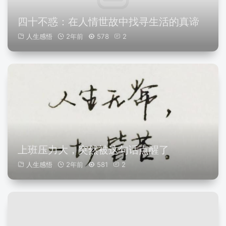
四十不惑：在人情世故中找寻生活的真谛
人生感悟
2年前
578
2
上班压力大，突然被这句话点醒了
人生感悟
2年前
581
2