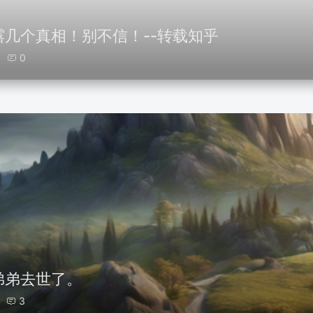
几个真相！别不信！--转载知乎
0
弟弟去世了。
3