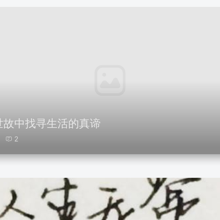
世故中找寻生活的真谛
8
2