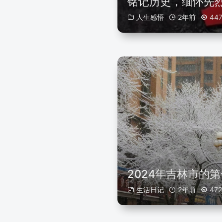
铭记历史，缅怀先
人生感悟
2年前
44
2024年吉林市的
生活日记
2年前
472