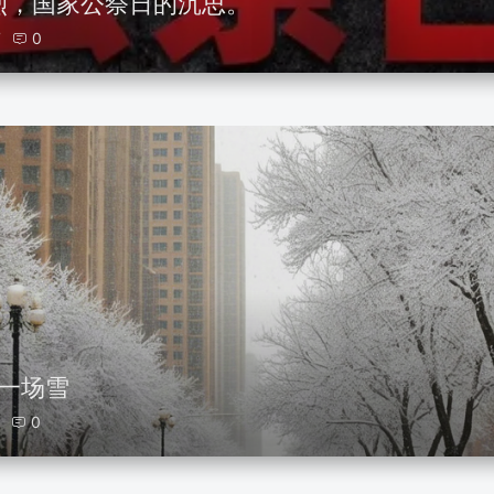
烈，国家公祭日的沉思。
7
0
第一场雪
0