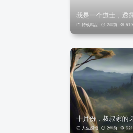
我是一个道士，透露
转载精品
2年前
519
十月份，叔叔家的
人生感悟
2年前
621