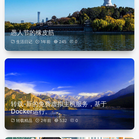
愚人节的橡皮筋
生活日记
1年前
245
0
转载-新的免费虚拟主机服务，基于
Docker运行。
转载精品
2年前
532
0