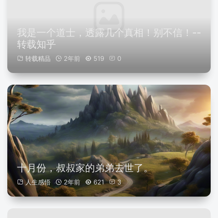
我是一个道士，透露几个真相！别不信！--
转载知乎
转载精品
2年前
519
0
十月份，叔叔家的弟弟去世了。
人生感悟
2年前
621
3