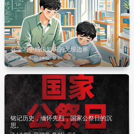
在学习中感悟知识的无垠边界
人生感悟
2年前
440
0
铭记历史，缅怀先烈，国家公祭日的沉
思。