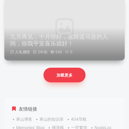
九月再见，十月你好，这路遥马急的人
间，你我平安喜乐就好！
人生感悟
2年前
545
0
加载更多
友情链接
寒山博客
寒山的知识库
404导航
Memories’ Blog
骚浪贱
一世繁华
NodeLoc