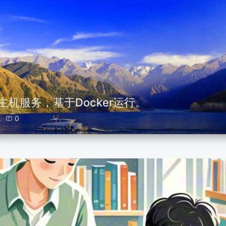
主机服务，基于Docker运行。
2
0