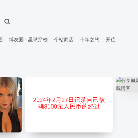
图
博友圈 · 星球穿梭
个站商店
十年之约
开往